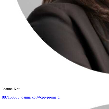
Joanna Kot
887150083
joanna.kot@cpp-prema.pl