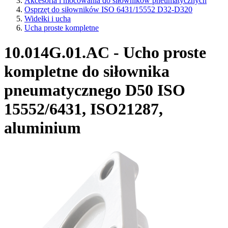
Akcesoria i mocowania do siłowników pneumatycznych
Osprzęt do siłowników ISO 6431/15552 D32-D320
Widełki i ucha
Ucha proste kompletne
10.014G.01.AC - Ucho proste
kompletne do siłownika
pneumatycznego D50 ISO
15552/6431, ISO21287,
aluminium