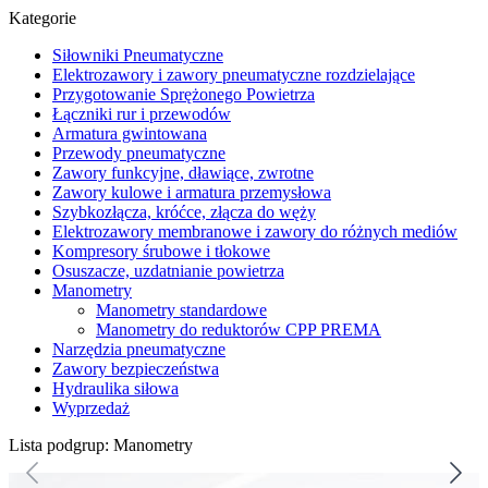
Kategorie
Siłowniki Pneumatyczne
Elektrozawory i zawory pneumatyczne rozdzielające
Przygotowanie Sprężonego Powietrza
Łączniki rur i przewodów
Armatura gwintowana
Przewody pneumatyczne
Zawory funkcyjne, dławiące, zwrotne
Zawory kulowe i armatura przemysłowa
Szybkozłącza, króćce, złącza do węży
Elektrozawory membranowe i zawory do różnych mediów
Kompresory śrubowe i tłokowe
Osuszacze, uzdatnianie powietrza
Manometry
Manometry standardowe
Manometry do reduktorów CPP PREMA
Narzędzia pneumatyczne
Zawory bezpieczeństwa
Hydraulika siłowa
Wyprzedaż
Lista podgrup: Manometry