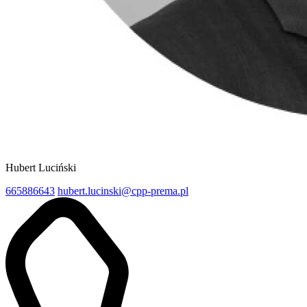
Hubert Luciński
665886643
hubert.lucinski@cpp-prema.pl