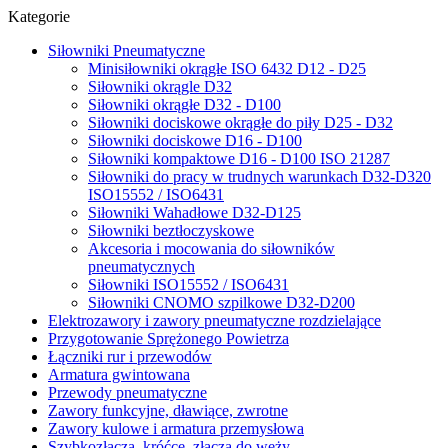
Kategorie
Siłowniki Pneumatyczne
Minisiłowniki okrągłe ISO 6432 D12 - D25
Siłowniki okrągle D32
Siłowniki okrągłe D32 - D100
Siłowniki dociskowe okrągłe do piły D25 - D32
Siłowniki dociskowe D16 - D100
Siłowniki kompaktowe D16 - D100 ISO 21287
Siłowniki do pracy w trudnych warunkach D32-D320
ISO15552 / ISO6431
Siłowniki Wahadłowe D32-D125
Siłowniki beztłoczyskowe
Akcesoria i mocowania do siłowników
pneumatycznych
Siłowniki ISO15552 / ISO6431
Siłowniki CNOMO szpilkowe D32-D200
Elektrozawory i zawory pneumatyczne rozdzielające
Przygotowanie Sprężonego Powietrza
Łączniki rur i przewodów
Armatura gwintowana
Przewody pneumatyczne
Zawory funkcyjne, dławiące, zwrotne
Zawory kulowe i armatura przemysłowa
Szybkozłącza, króćce, złącza do węży