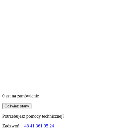
0 szt
na zamówienie
Odśwież stany
Potrzebujesz pomocy technicznej?
Zadzwoń:
+48 41 361 95 24