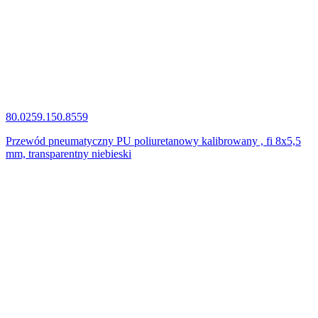
80.0259.150.8559
Przewód pneumatyczny PU poliuretanowy kalibrowany , fi 8x5,5
mm, transparentny niebieski