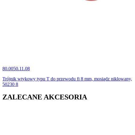
80.0050.11.08
Trójnik wtykowy typu T do przewodu fi 8 mm, mosiądz niklowany,
50230 8
ZALECANE AKCESORIA