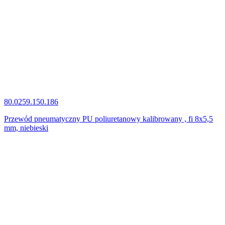
80.0259.150.186
Przewód pneumatyczny PU poliuretanowy kalibrowany , fi 8x5,5
mm, niebieski