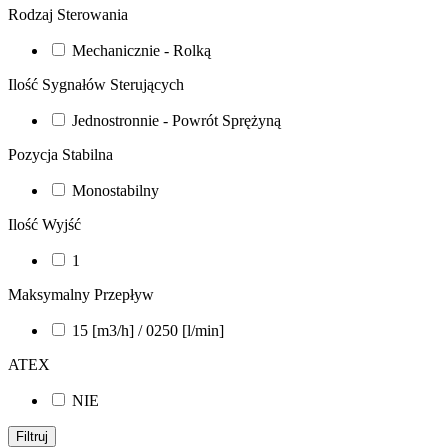
Rodzaj Sterowania
Mechanicznie - Rolką
Ilość Sygnałów Sterujących
Jednostronnie - Powrót Sprężyną
Pozycja Stabilna
Monostabilny
Ilość Wyjść
1
Maksymalny Przepływ
15 [m3/h] / 0250 [l/min]
ATEX
NIE
Filtruj