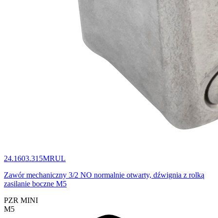
24.1603.315MRUL
Zawór mechaniczny 3/2 NO normalnie otwarty, dźwignia z rolką
zasilanie boczne M5
PZR MINI
M5