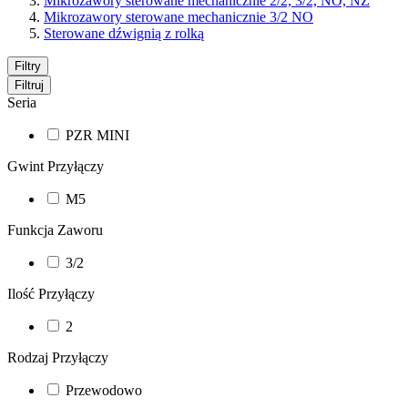
Mikrozawory sterowane mechanicznie 2/2, 3/2, NO, NZ
Mikrozawory sterowane mechanicznie 3/2 NO
Sterowane dźwignią z rolką
Filtry
Filtruj
Seria
PZR MINI
Gwint Przyłączy
M5
Funkcja Zaworu
3/2
Ilość Przyłączy
2
Rodzaj Przyłączy
Przewodowo