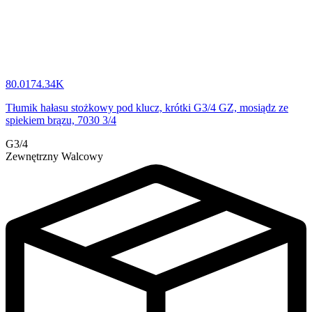
80.0174.34K
Tłumik hałasu stożkowy pod klucz, krótki G3/4 GZ, mosiądz ze
spiekiem brązu, 7030 3/4
G3/4
Zewnętrzny Walcowy