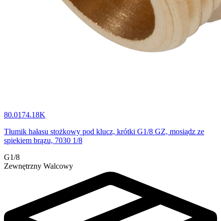
80.0174.18K
Tłumik hałasu stożkowy pod klucz, krótki G1/8 GZ, mosiądz ze
spiekiem brązu, 7030 1/8
G1/8
Zewnętrzny Walcowy