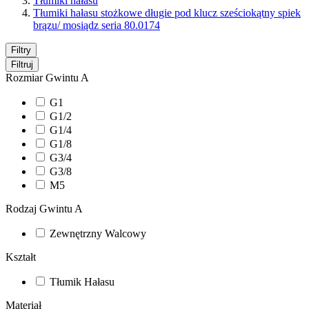
Tłumiki hałasu
Tłumiki hałasu stożkowe długie pod klucz sześciokątny spiek
brązu/ mosiądz seria 80.0174
Filtry
Filtruj
Rozmiar Gwintu A
G1
G1/2
G1/4
G1/8
G3/4
G3/8
M5
Rodzaj Gwintu A
Zewnętrzny Walcowy
Kształt
Tłumik Hałasu
Materiał