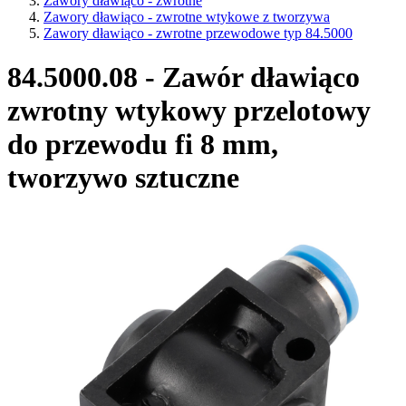
Zawory dławiąco - zwrotne
Zawory dławiąco - zwrotne wtykowe z tworzywa
Zawory dławiąco - zwrotne przewodowe typ 84.5000
84.5000.08 - Zawór dławiąco
zwrotny wtykowy przelotowy
do przewodu fi 8 mm,
tworzywo sztuczne