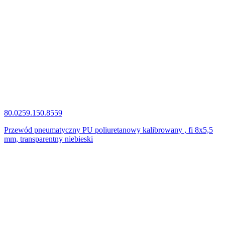
80.0259.150.8559
Przewód pneumatyczny PU poliuretanowy kalibrowany , fi 8x5,5
mm, transparentny niebieski