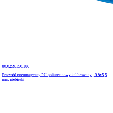
80.0259.150.186
Przewód pneumatyczny PU poliuretanowy kalibrowany , fi 8x5,5
mm, niebieski