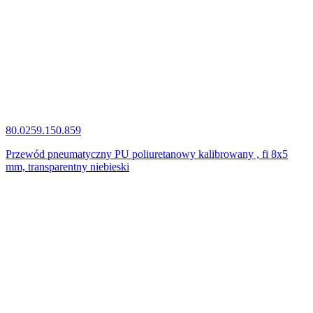
80.0259.150.859
Przewód pneumatyczny PU poliuretanowy kalibrowany , fi 8x5
mm, transparentny niebieski