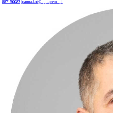
887150083
joanna.kot@cpp-prema.pl