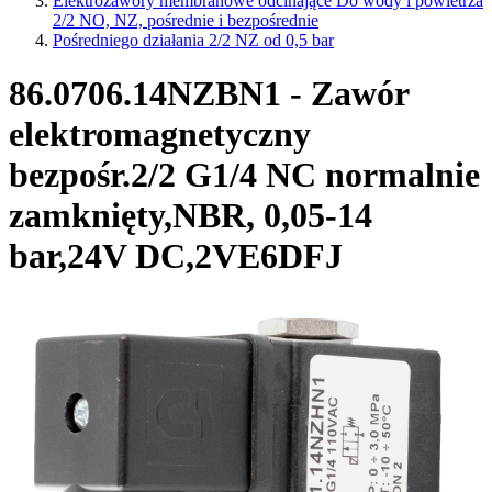
Elektrozawory membranowe odcinające Do wody i powietrza
2/2 NO, NZ, pośrednie i bezpośrednie
Pośredniego działania 2/2 NZ od 0,5 bar
86.0706.14NZBN1 - Zawór
elektromagnetyczny
bezpośr.2/2 G1/4 NC normalnie
zamknięty,NBR, 0,05-14
bar,24V DC,2VE6DFJ