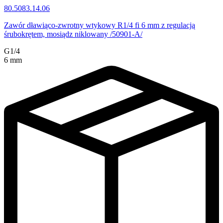
80.5083.14.06
Zawór dławiąco-zwrotny wtykowy R1/4 fi 6 mm z regulacją
śrubokrętem, mosiądz niklowany /50901-A/
G1/4
6 mm