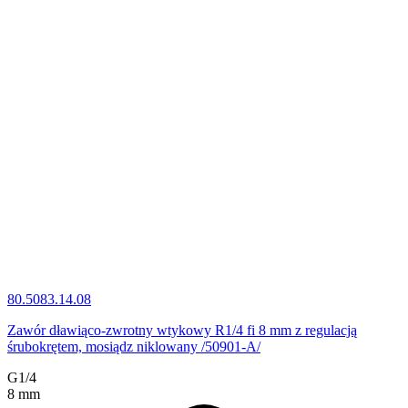
80.5083.14.08
Zawór dławiąco-zwrotny wtykowy R1/4 fi 8 mm z regulacją
śrubokrętem, mosiądz niklowany /50901-A/
G1/4
8 mm