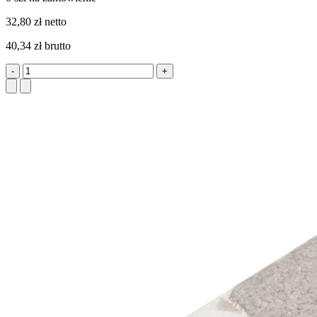
32,80 zł netto
40,34 zł brutto
-
+