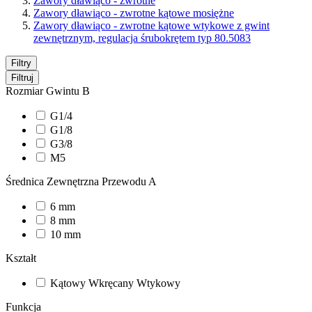
Zawory dławiąco - zwrotne
Zawory dławiąco - zwrotne kątowe mosiężne
Zawory dławiąco - zwrotne kątowe wtykowe z gwint
zewnętrznym, regulacja śrubokrętem typ 80.5083
Filtry
Filtruj
Rozmiar Gwintu B
G1/4
G1/8
G3/8
M5
Średnica Zewnętrzna Przewodu A
6 mm
8 mm
10 mm
Kształt
Kątowy Wkręcany Wtykowy
Funkcja