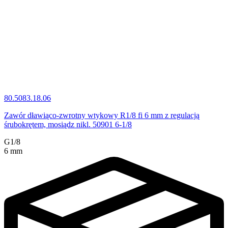
80.5083.18.06
Zawór dławiąco-zwrotny wtykowy R1/8 fi 6 mm z regulacją
śrubokrętem, mosiądz nikl. 50901 6-1/8
G1/8
6 mm