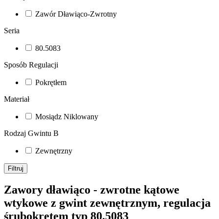
Zawór Dławiąco-Zwrotny
Seria
80.5083
Sposób Regulacji
Pokrętłem
Materiał
Mosiądz Niklowany
Rodzaj Gwintu B
Zewnętrzny
Filtruj
Zawory dławiąco - zwrotne kątowe
wtykowe z gwint zewnętrznym, regulacja
śrubokrętem typ 80.5083