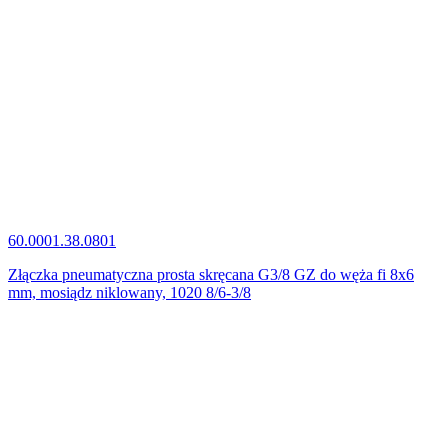
60.0001.38.0801
Złączka pneumatyczna prosta skręcana G3/8 GZ do węża fi 8x6
mm, mosiądz niklowany, 1020 8/6-3/8