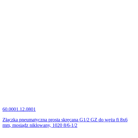
60.0001.12.0801
Złączka pneumatyczna prosta skręcana G1/2 GZ do węża fi 8x6
mm, mosiądz niklowany, 1020 8/6-1/2