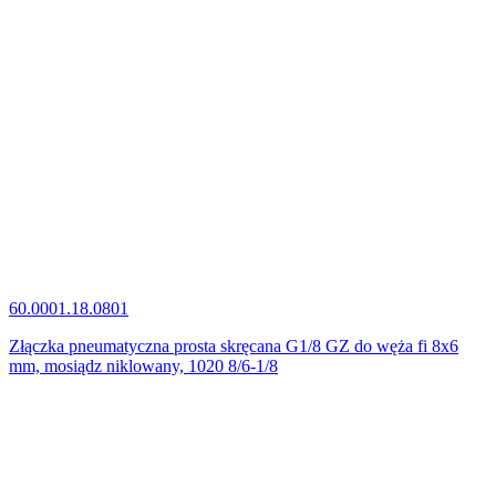
60.0001.18.0801
Złączka pneumatyczna prosta skręcana G1/8 GZ do węża fi 8x6
mm, mosiądz niklowany, 1020 8/6-1/8