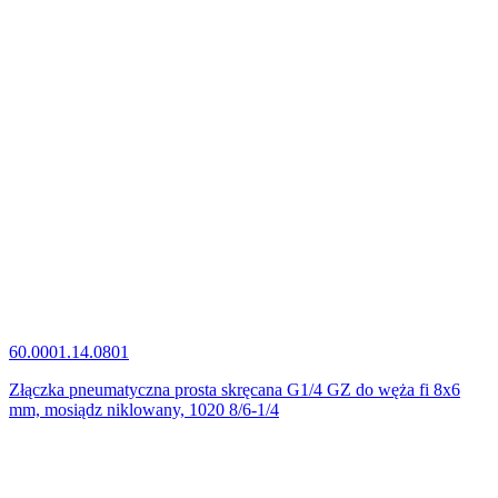
60.0001.14.0801
Złączka pneumatyczna prosta skręcana G1/4 GZ do węża fi 8x6
mm, mosiądz niklowany, 1020 8/6-1/4