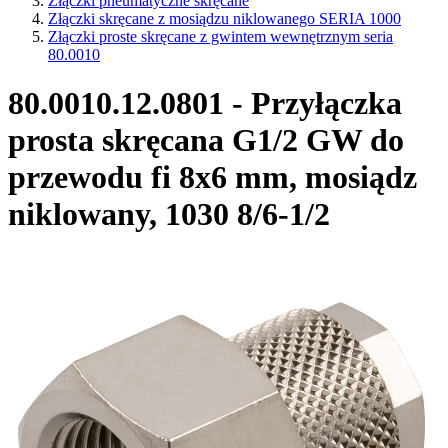
Złączki pneumatyczne skręcane
Złączki skręcane z mosiądzu niklowanego SERIA 1000
Złączki proste skręcane z gwintem wewnętrznym seria
80.0010
80.0010.12.0801 - Przyłączka
prosta skręcana G1/2 GW do
przewodu fi 8x6 mm, mosiądz
niklowany, 1030 8/6-1/2