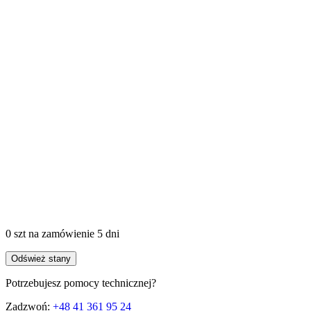
0 szt
na zamówienie
5 dni
Odśwież stany
Potrzebujesz pomocy technicznej?
Zadzwoń:
+48 41 361 95 24