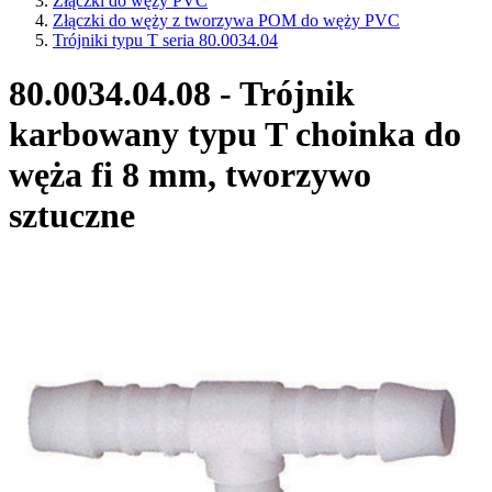
Złączki do węży PVC
Złączki do węży z tworzywa POM do węży PVC
Trójniki typu T seria 80.0034.04
80.0034.04.08 - Trójnik
karbowany typu T choinka do
węża fi 8 mm, tworzywo
sztuczne