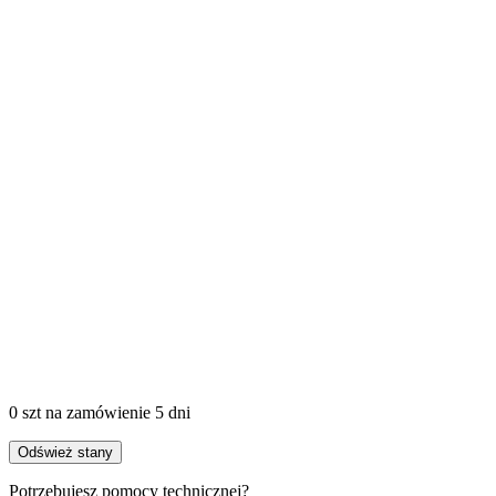
0 szt
na zamówienie
5 dni
Odśwież stany
Potrzebujesz pomocy technicznej?