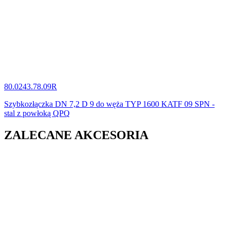
80.0243.78.09R
Szybkozłączka DN 7,2 D 9 do węża TYP 1600 KATF 09 SPN -
stal z powłoką QPQ
ZALECANE AKCESORIA