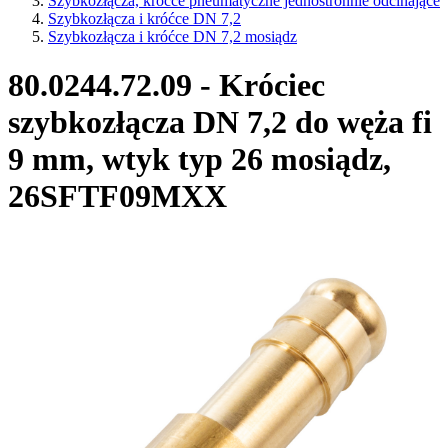
Szybkozłącza, króćce pneumatyczne jednostronnie odcinające
Szybkozłącza i króćce DN 7,2
Szybkozłącza i króćce DN 7,2 mosiądz
80.0244.72.09 - Króciec
szybkozłącza DN 7,2 do węża fi
9 mm, wtyk typ 26 mosiądz,
26SFTF09MXX