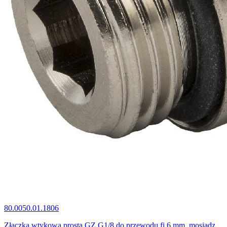
80.0050.01.1806
Złączka wtykowa prosta GZ G1/8 do przewodu fi 6 mm, mosiądz