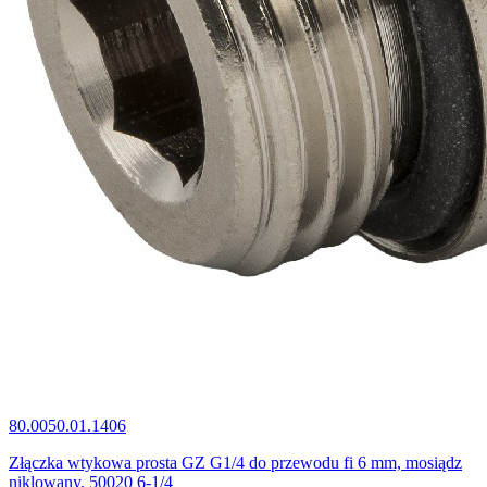
80.0050.01.1406
Złączka wtykowa prosta GZ G1/4 do przewodu fi 6 mm, mosiądz
niklowany, 50020 6-1/4