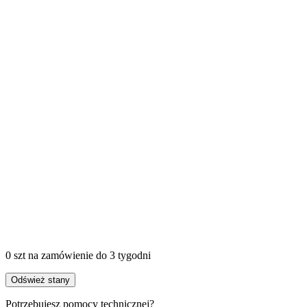
0 szt
na zamówienie
do 3 tygodni
Odśwież stany
Potrzebujesz pomocy technicznej?