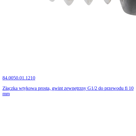
84.0050.01.1210
Złączka wtykowa prosta, gwint zewnętrzny G1/2 do przewodu fi 10
mm