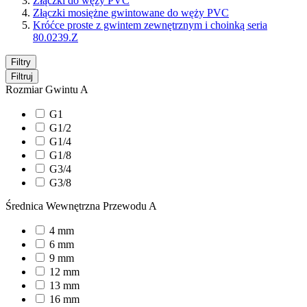
Złączki do węży PVC
Złączki mosiężne gwintowane do węży PVC
Króćce proste z gwintem zewnętrznym i choinką seria
80.0239.Z
Filtry
Filtruj
Rozmiar Gwintu A
G1
G1/2
G1/4
G1/8
G3/4
G3/8
Średnica Wewnętrzna Przewodu A
4 mm
6 mm
9 mm
12 mm
13 mm
16 mm