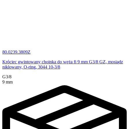
80.0239.3809Z
Króciec gwintowany choinka do węża fi 9 mm G3/8 GZ, mosiądz
niklowany, O-ring, 3044 10-3/8
G3/8
9 mm