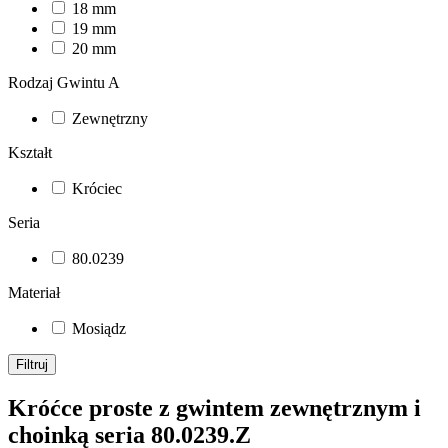
18 mm
19 mm
20 mm
Rodzaj Gwintu A
Zewnętrzny
Kształt
Króciec
Seria
80.0239
Materiał
Mosiądz
Filtruj
Króćce proste z gwintem zewnętrznym i
choinką seria 80.0239.Z