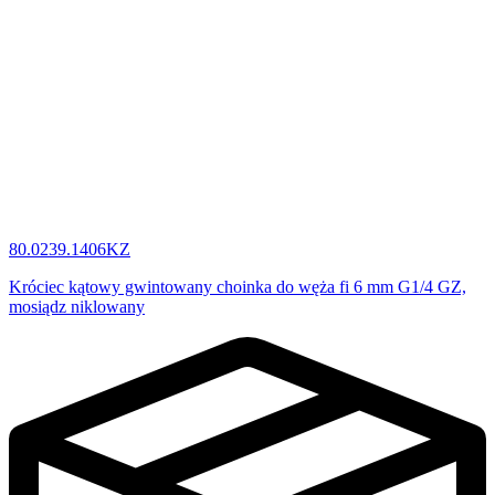
80.0239.1406KZ
Króciec kątowy gwintowany choinka do węża fi 6 mm G1/4 GZ,
mosiądz niklowany