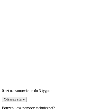
0 szt
na zamówienie
do 3 tygodni
Odśwież stany
Potrzebujesz pomocy technicznej?