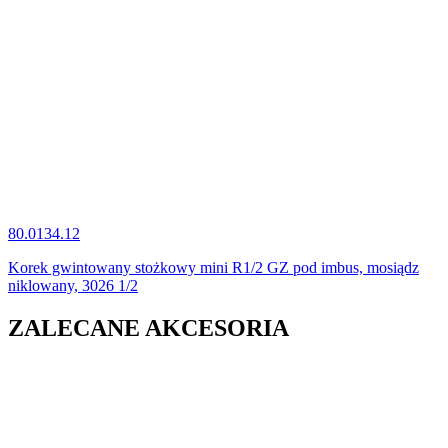
80.0134.12
Korek gwintowany stożkowy mini R1/2 GZ pod imbus, mosiądz
niklowany, 3026 1/2
ZALECANE AKCESORIA