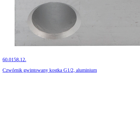
60.0158.12.
Czwórnik gwintowany kostka G1/2, aluminium