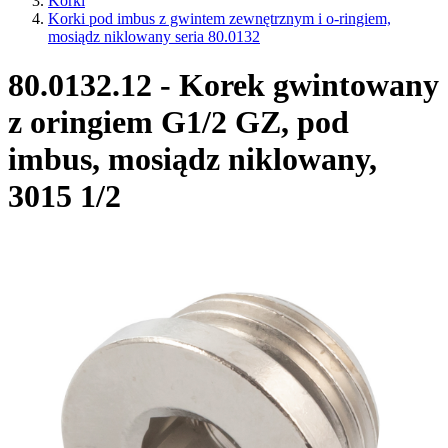
Korki
Korki pod imbus z gwintem zewnętrznym i o-ringiem,
mosiądz niklowany seria 80.0132
80.0132.12 - Korek gwintowany
z oringiem G1/2 GZ, pod
imbus, mosiądz niklowany,
3015 1/2