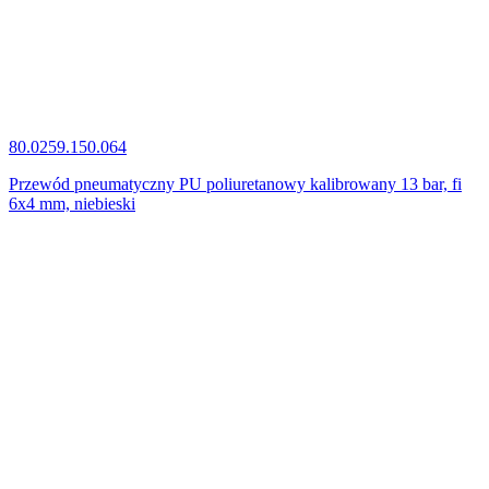
80.0259.150.064
Przewód pneumatyczny PU poliuretanowy kalibrowany 13 bar, fi
6x4 mm, niebieski