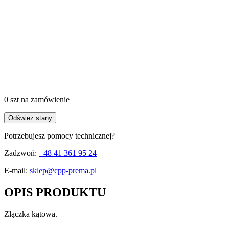
0 szt
na zamówienie
Odśwież stany
Potrzebujesz pomocy technicznej?
Zadzwoń:
+48 41 361 95 24
E-mail:
sklep@cpp-prema.pl
OPIS PRODUKTU
Złączka kątowa.