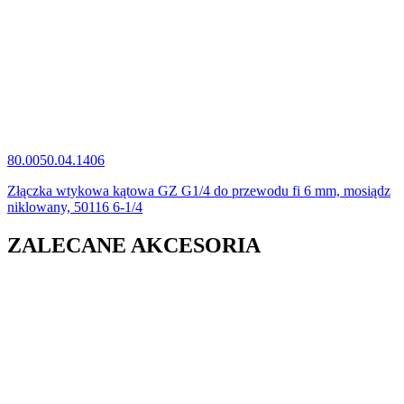
80.0050.04.1406
Złączka wtykowa kątowa GZ G1/4 do przewodu fi 6 mm, mosiądz
niklowany, 50116 6-1/4
ZALECANE AKCESORIA