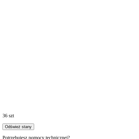
36 szt
Odśwież stany
Potrzebujesz pomocy technicznej?