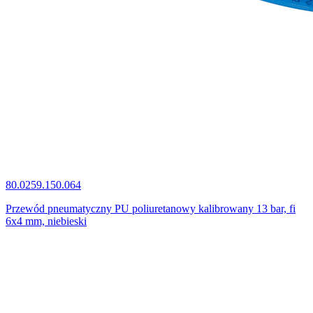
80.0259.150.064
Przewód pneumatyczny PU poliuretanowy kalibrowany 13 bar, fi
6x4 mm, niebieski