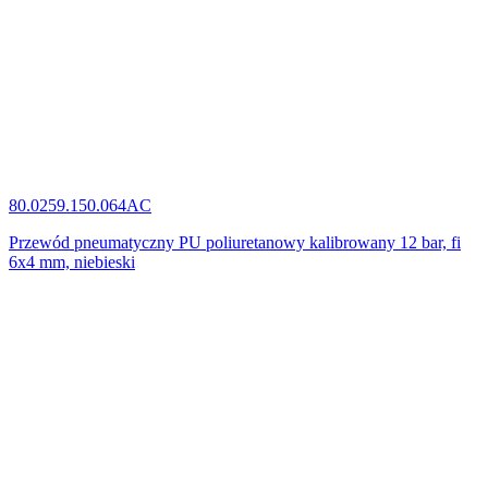
80.0259.150.064AC
Przewód pneumatyczny PU poliuretanowy kalibrowany 12 bar, fi
6x4 mm, niebieski