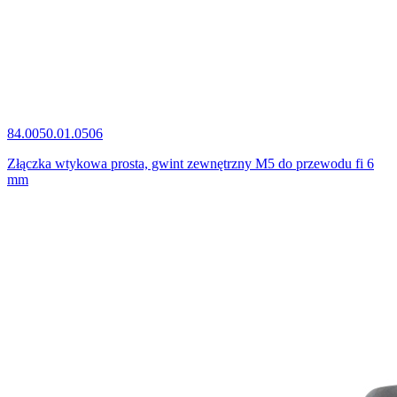
84.0050.01.0506
Złączka wtykowa prosta, gwint zewnętrzny M5 do przewodu fi 6
mm