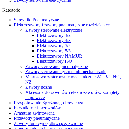
Zawory sterowane elektrycznie
Kategorie
Siłowniki Pneumatyczne
Elektrozawory i zawory pneumatyczne rozdzielające
Zawory sterowane elektrycznie
Elektrozawory 3/2
Elektrozawory 3/3
Elektrozawory 5/2
Elektrozawory 5/3
Elektrozawory NAMUR
Elektrozawory ISO
Zawory sterowane pneumatycznie
Zawory sterowane ręcznie lub mechanicznie
Mikrozawory sterowane mechanicznie 2/2, 3/2, NO,
NZ
Zawory nożne
Akcesoria do zaworów i elektrozaworów, komplety
naprawcze
Przygotowanie Sprężonego Powietrza
Łączniki rur i przewodów
Armatura gwintowana
Przewody pneumatyczne
Zawory funkcyjne, dławiące, zwrotne
Zawory kulowe i armatura przemysłowa