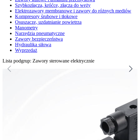
Szybkozłącza, króćce, złącza do węży
Elektrozawory membranowe i zawory do różnych mediów
Kompresory śrubowe i tłokowe
Osuszacze, uzdatnianie powietrza
Manometry
Narzędzia pneumatyczne
Zawory bezpieczeństwa
Hydraulika siłowa
Wyprzedaż
Lista podgrup: Zawory sterowane elektrycznie