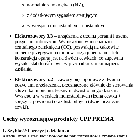
normalnie zamkniętych (NZ),
z dodatkowym sygnałem sterującym,
w wersjach monostabilnych i bistabilnych.
Elektrozawory 3/3
– urządzenia z trzema portami i trzema
pozycjami roboczymi. Wyposażone w mechanizm
centralnego zamknięcia (CC), pozwalają na całkowite
odcięcie przepływu medium w pozycji neutralnej. Ich
konstrukcja oparta jest na dwóch cewkach, co zapewnia
wysoką stabilność nawet w przypadku zaniku napięcia
zasilania.
Elektrozawory 5/2
– zawory pięcioportowe z dwoma
pozycjami przełączenia, przeznaczone głównie do sterowania
siłownikami pneumatycznymi dwustronnego działania.
Występują w wersjach monostabilnych (jedna cewka +
sprężyna powrotna) oraz bistabilnych (dwie niezależne
cewki).
Cechy wyróżniające produkty CPP PREMA
1. Szybkość i precyzja działania:
Każdy impuls sterujący powoduje natychmiastową zmianę stanu