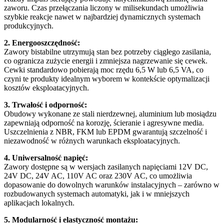
zaworu. Czas przełączania liczony w milisekundach umożliwia
szybkie reakcje nawet w najbardziej dynamicznych systemach
produkcyjnych.
2. Energooszczędność:
Zawory bistabilne utrzymują stan bez potrzeby ciągłego zasilania,
co ogranicza zużycie energii i zmniejsza nagrzewanie się cewek.
Cewki standardowo pobierają moc rzędu 6,5 W lub 6,5 VA, co
czyni te produkty idealnym wyborem w kontekście optymalizacji
kosztów eksploatacyjnych.
3. Trwałość i odporność:
Obudowy wykonane ze stali nierdzewnej, aluminium lub mosiądzu
zapewniają odporność na korozję, ścieranie i agresywne media.
Uszczelnienia z NBR, FKM lub EPDM gwarantują szczelność i
niezawodność w różnych warunkach eksploatacyjnych.
4. Uniwersalność napięć:
Zawory dostępne są w wersjach zasilanych napięciami 12V DC,
24V DC, 24V AC, 110V AC oraz 230V AC, co umożliwia
dopasowanie do dowolnych warunków instalacyjnych – zarówno w
rozbudowanych systemach automatyki, jak i w mniejszych
aplikacjach lokalnych.
5. Modularność i elastyczność montażu: